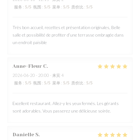
服务
:
5
/5
氛围
:
5
/5
菜单
:
5
/5
质价比
:
5
/5
Très bon accueil, recettes et présentation originales, Belle
salle et possibilité de profiter d’une terrasse ombragée dans
un endroit paisible
Anne-Fleur
C
2026-06-20
- 20:00 - 来宾 4
服务
:
5
/5
氛围
:
5
/5
菜单
:
5
/5
质价比
:
5
/5
Excellent restaurant. Allez-y les yeux fermés. Les gérants
sont adorables. Vous passerez une délicieuse soirée.
Danielle
S