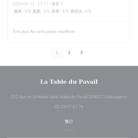
2026-06-21
- 12:15 - 来宾 2
服务
:
5
/5
氛围
:
5
/5
菜单
:
5
/5
质价比
:
5
/5
Tres bon Accueil cuisine excellente
1
2
3
La Table du Pavail
((在
202 Rue de la Mairie Saint Aubin du Pavail 35410 Châteaugiron
02 23 07 67 78
预订