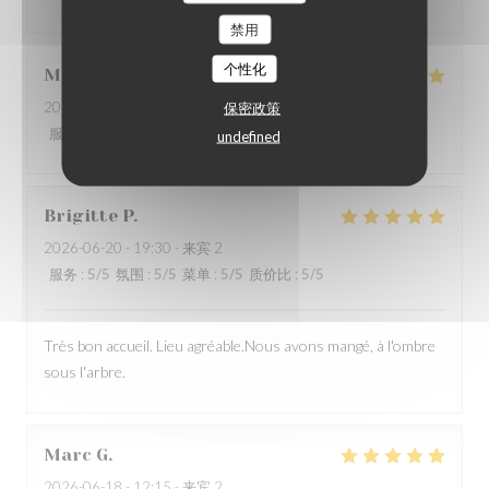
禁用
个性化
Marie ange
B
2026-06-18
- 12:15 - 来宾 6
保密政策
服务
:
5
/5
氛围
:
5
/5
菜单
:
5
/5
质价比
:
5
/5
undefined
Brigitte
P
2026-06-20
- 19:30 - 来宾 2
服务
:
5
/5
氛围
:
5
/5
菜单
:
5
/5
质价比
:
5
/5
Très bon accueil. Lieu agréable.Nous avons mangé, à l'ombre
sous l'arbre.
Marc
G
2026-06-18
- 12:15 - 来宾 2