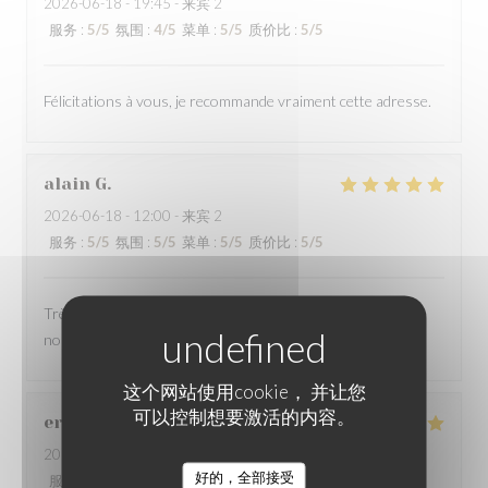
2026-06-18
- 19:45 - 来宾 2
服务
:
5
/5
氛围
:
4
/5
菜单
:
5
/5
质价比
:
5
/5
Félicitations à vous, je recommande vraiment cette adresse.
alain
G
2026-06-18
- 12:00 - 来宾 2
服务
:
5
/5
氛围
:
5
/5
菜单
:
5
/5
质价比
:
5
/5
Très bon accueil, service et explication des plats super, et
nourriture ecellente
这个网站使用cookie， 并让您
可以控制想要激活的内容。
eric
C
2026-06-21
- 12:30 - 来宾 8
好的，全部接受
服务
:
5
/5
氛围
:
5
/5
菜单
:
5
/5
质价比
:
5
/5
LA TABLE DU PAVAIL