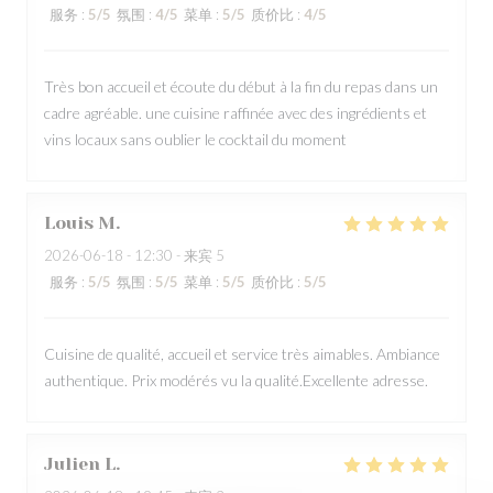
服务
:
5
/5
氛围
:
4
/5
菜单
:
5
/5
质价比
:
4
/5
Très bon accueil et écoute du début à la fin du repas dans un
cadre agréable. une cuisine raffinée avec des ingrédients et
vins locaux sans oublier le cocktail du moment
Louis
M
2026-06-18
- 12:30 - 来宾 5
服务
:
5
/5
氛围
:
5
/5
菜单
:
5
/5
质价比
:
5
/5
Cuisine de qualité, accueil et service très aimables. Ambiance
authentique. Prix modérés vu la qualité.Excellente adresse.
Julien
L