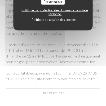
Personnaliser
coriandre accompagné de sauce ponzu et d’avruga, puis de
Politique de protection des données à caractère
l’agneau confit cuit douze heures accompagné de céleri rôti
personnel
et d’une polenta légère avec son jus réduit. Pour le dessert,
Politique de gestion des cookies
c’est un paris-brest que le chef a souhaité accommoder à la
mode bretonne avec un praliné maison réalisé à l’aide de
sarrasin, de caramel et de noisette.
Horaires d’ouverture : mercredi, jeudi et vendredi de 12 h
à 14 h et de 19 h à 21 h. Le samedi de 19 h à 21 h et le
dimanche de 12 h à 14 h. Ouvert le samedi midi uniquement
pour les groupes sur réservation. Réservation conseillée.
Contact : latabledupavail@gmail.com ; Tél. 07 69 23 97 05
et 02 23 07 67 78 ; site internet : www.latabledupavail.fr
((OUVRE UNE NOUVELLE F
LIRE L'ARTICLE