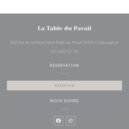
La Table du Pavail
((ouvr
202 Rue de la Mairie Saint Aubin du Pavail 35410 Châteaugiron
02 23 07 67 78
RÉSERVATION
RÉSERVER
NOUS SUIVRE
Facebook ((ouvre une nouvelle fenê
Instagram ((ouvre une nouvell