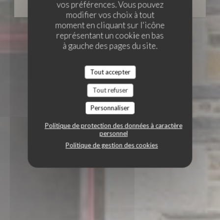
vos préférences. Vous pouvez
RÉSERVER
modifier vos choix à tout
moment en cliquant sur l'icône
représentant un cookie en bas
à gauche des pages du site.
Tout accepter
Tout refuser
Personnaliser
Politique de protection des données à caractère
personnel
Politique de gestion des cookies