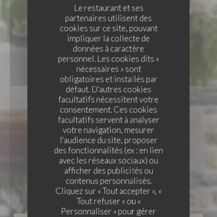
Le restaurant et ses
partenaires utilisent des
cookies sur ce site, pouvant
impliquer la collecte de
données à caractère
personnel. Les cookies dits «
nécessaires » sont
obligatoires et installés par
défaut. D'autres cookies
facultatifs nécessitent votre
consentement. Ces cookies
facultatifs servent à analyser
votre navigation, mesurer
l'audience du site, proposer
des fonctionnalités (ex : en lien
avec les réseaux sociaux) ou
BISTRONOMIQUE
•
CHÂTEAUGIRON
afficher des publicités ou
contenus personnalisés.
LA TABLE DU PAVAIL
La Table du Pavail
Cliquez sur « Tout accepter », «
Tout refuser » ou «
Personnaliser » pour gérer