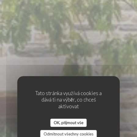
Tato stránka využívá cookies a
dává ti na výběr, co chceš
aktivovat
BISTRONOMIQUE
•
CHÂTEAUGIRON
OK, přijmout vše
LA TABLE DU PAVAIL
La Table du Pavail
Odmítnout všechny cookies