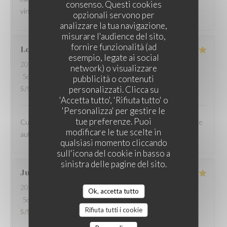
consenso. Questi cookies
vins locaux sans oublier le cocktail du moment
opzionali servono per
analizzare la tua navigazione,
misurare l'audience del sito,
fornire funzionalità (ad
Louis
M
esempio, legate ai social
2026-06-18
- 12:30 - Ospiti 5
network) o visualizzare
Servizio
:
5
/5
Atmosfera
:
5
/5
Cucina
:
5
/5
Qualità / Prezzo
:
pubblicità o contenuti
LA TABLE DU PAVAIL
personalizzati. Clicca su
5
/5
'Accetta tutto', 'Rifiuta tutto' o
'Personalizza' per gestire le
tue preferenze. Puoi
Cuisine de qualité, accueil et service très aimables. Ambiance
modificare le tue scelte in
authentique. Prix modérés vu la qualité.Excellente adresse.
qualsiasi momento cliccando
sull'icona del cookie in basso a
sinistra delle pagine del sito.
Julien
L
2026-06-18
- 19:45 - Ospiti 2
Ok, accetta tutto
Servizio
:
5
/5
Atmosfera
:
4
/5
Cucina
:
5
/5
Qualità / Prezzo
:
Rifiuta tutti i cookie
5
/5