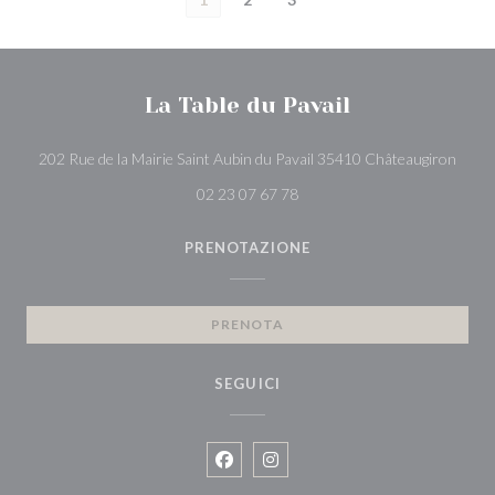
La Table du Pavail
((apre
202 Rue de la Mairie Saint Aubin du Pavail 35410 Châteaugiron
02 23 07 67 78
PRENOTAZIONE
PRENOTA
SEGUICI
Facebook ((apre una nuova finestra)
Instagram ((apre una nuova fin