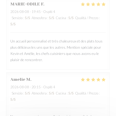
MARIE-ODILE
F
2026-08-08
- 19:45 - Ospiti 4
Servizio
:
5
/5
Atmosfera
:
5
/5
Cucina
:
5
/5
Qualità / Prezzo
:
5
/5
Un accueil personnalisé et très chaleureux et des plats tous
plus délicieux les uns que les autres. Mention spéciale pour
Kevin et Amélie, les chefs cuisiniers que nous avons eu le
plaisir de rencontrer.
Amelie
M
2026-08-08
- 20:15 - Ospiti 4
Servizio
:
5
/5
Atmosfera
:
5
/5
Cucina
:
5
/5
Qualità / Prezzo
:
5
/5