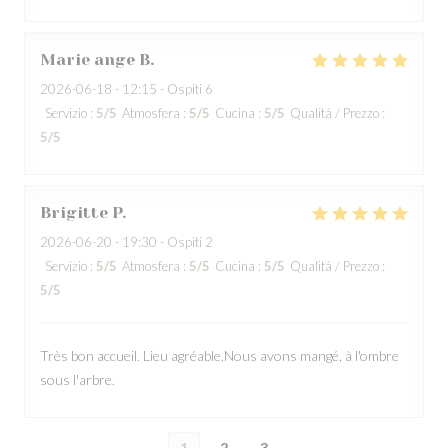
Marie ange
B
2026-06-18
- 12:15 - Ospiti 6
Servizio
:
5
/5
Atmosfera
:
5
/5
Cucina
:
5
/5
Qualità / Prezzo
:
5
/5
Brigitte
P
2026-06-20
- 19:30 - Ospiti 2
Servizio
:
5
/5
Atmosfera
:
5
/5
Cucina
:
5
/5
Qualità / Prezzo
:
5
/5
Très bon accueil. Lieu agréable.Nous avons mangé, à l'ombre
sous l'arbre.
1
2
3