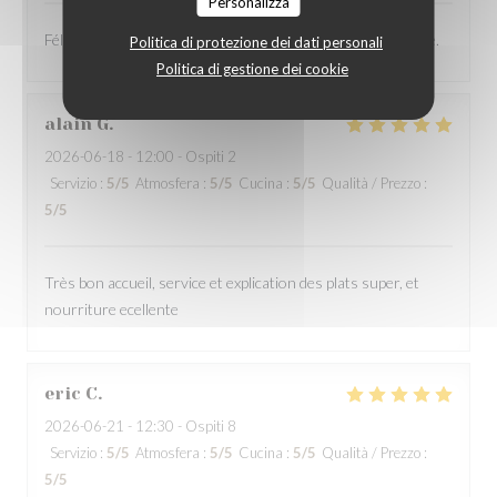
Personalizza
Félicitations à vous, je recommande vraiment cette adresse.
Politica di protezione dei dati personali
Politica di gestione dei cookie
alain
G
2026-06-18
- 12:00 - Ospiti 2
Servizio
:
5
/5
Atmosfera
:
5
/5
Cucina
:
5
/5
Qualità / Prezzo
:
5
/5
Très bon accueil, service et explication des plats super, et
nourriture ecellente
eric
C
2026-06-21
- 12:30 - Ospiti 8
Servizio
:
5
/5
Atmosfera
:
5
/5
Cucina
:
5
/5
Qualità / Prezzo
:
5
/5