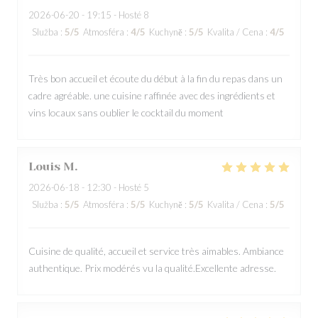
2026-06-20
- 19:15 - Hosté 8
Služba
:
5
/5
Atmosféra
:
4
/5
Kuchyně
:
5
/5
Kvalita / Cena
:
4
/5
Très bon accueil et écoute du début à la fin du repas dans un
cadre agréable. une cuisine raffinée avec des ingrédients et
vins locaux sans oublier le cocktail du moment
Louis
M
2026-06-18
- 12:30 - Hosté 5
Služba
:
5
/5
Atmosféra
:
5
/5
Kuchyně
:
5
/5
Kvalita / Cena
:
5
/5
Cuisine de qualité, accueil et service très aimables. Ambiance
authentique. Prix modérés vu la qualité.Excellente adresse.