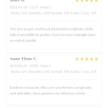
Marc
G
2026-06-18
- 12:15 - Hosté 2
Služba
:
5
/5
Atmosféra
:
5
/5
Kuchyně
:
5
/5
Kvalita / Cena
:
5
/5
Très bon accueil, recettes et présentation originales, Belle
salle et possibilité de profiter d’une terrasse ombragée dans
un endroit paisible
Anne-Fleur
C
2026-06-20
- 20:00 - Hosté 4
Služba
:
5
/5
Atmosféra
:
5
/5
Kuchyně
:
5
/5
Kvalita / Cena
:
5
/5
Excellent restaurant. Allez-y les yeux fermés. Les gérants
sont adorables. Vous passerez une délicieuse soirée.