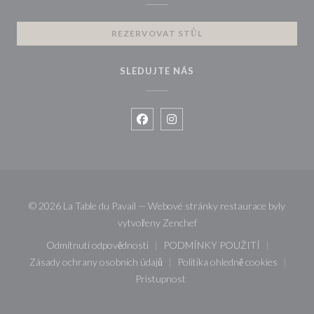
REZERVOVAT STŮL
SLEDUJTE NÁS
Facebook ((otevře se v novém okně
Instagram ((otevře se v novém
© 2026 La Table du Pavail — Webové stránky restaurace byly
((otevře se v novém okně))
vytvořeny
Zenchef
Odmítnutí odpovědnosti
PODMÍNKY POUŽITÍ
((otevře se v novém okně))
((otevře se v novém ok
Zásady ochrany osobních údajů
Politika ohledně cookies
((otevře se v novém okně))
((otevře se v nové
Pristupnost
((otevře se v novém okně))