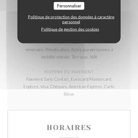
Produit Locaux, Produits frais, Fait maison
Personnaliser
Politique de protection des données à caractère
TYPE DE RESTAURANT
personnel
Bistronomique
Politique de gestion des cookies
SERVICES
séminaire, Privatisation, Accès aux personnes à
mobilité réduite, Terrasse, Wifi
MOYENS DE PAIEMENT
Paiement Sans Contact, Eurocard/Mastercard,
Espèces, Visa, Chèques, American Express, Carte
Bleue
HORAIRES