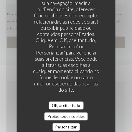
sua navegação, medir a
audiência do site, oferecer
funcionalidades (por exemplo,
De acordo com a legislação de proteção de dados, tem o direito de se opor a comunicações de
relacionadas às redes sociais)
marketing. Pode registar-se na Lista Robinson através de
robinson.pt
. Para mais informações
ou exibir publicidade ou
sobre o tratamento dos seus dados, consulte a nossa
política de privacidade
.
conteúdos personalizados.
LA TABLE DU PAVAIL
Clique em 'OK, aceitar tudo',
'Recusar tudo' ou
'Personalizar' para gerenciar
suas preferências. Você pode
alterar suas escolhas a
qualquer momento clicando no
ícone de cookie no canto
inferior esquerdo das páginas
do site.
INFORMAÇÕES GERAIS
OK, aceitar tudo
CULINÁRIA
Proíbe todos cookies
produtos frescos, Caseiro
Personalizar