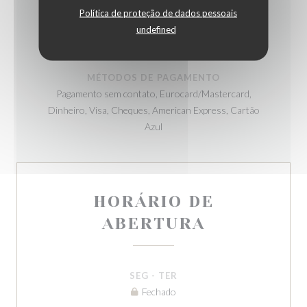
SERVIÇOS
Política de proteção de dados pessoais
Privatização, Acesso para pessoas com mobilidade
undefined
reduzida, Esplanada
MÉTODOS DE PAGAMENTO
Pagamento sem contato, Eurocard/Mastercard,
Dinheiro, Visa, Cheques, American Express, Cartão
Azul
HORÁRIO DE
ABERTURA
SEG
-
TER
Fechado