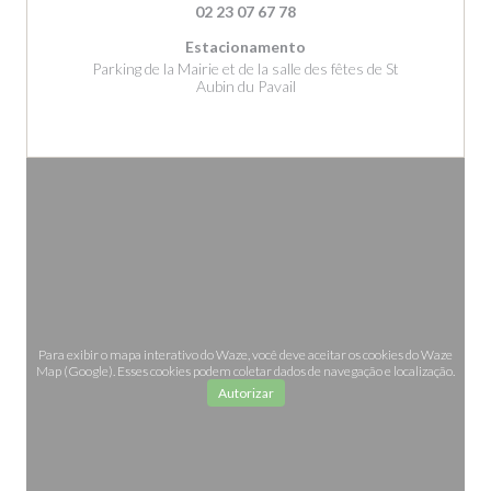
02 23 07 67 78
Estacionamento
Parking de la Mairie et de la salle des fêtes de St
Aubin du Pavail
Para exibir o mapa interativo do Waze, você deve aceitar os cookies do Waze
Map (Google). Esses cookies podem coletar dados de navegação e localização.
Autorizar