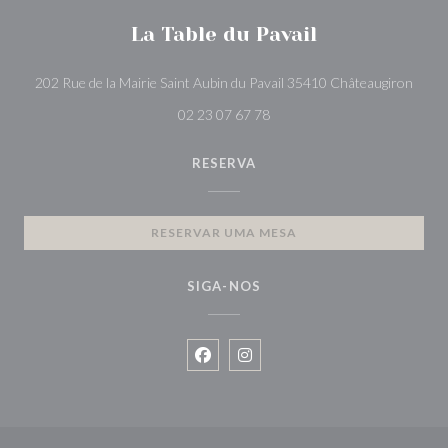
La Table du Pavail
((abr
202 Rue de la Mairie Saint Aubin du Pavail 35410 Châteaugiron
02 23 07 67 78
RESERVA
RESERVAR UMA MESA
SIGA-NOS
Facebook ((abre numa nova janela))
Instagram ((abre numa nova ja