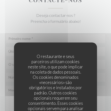
CONTACTE-NOS
Deseja contactar-nos ?
Preencha o formulário abaixo!
O restaurante e seus
parceiros utilizam cookies
neste site, o que pode implicar
na coleta de dados pessoais.
Os cookies denominados
«necessários» são
obrigatórios e instalados por
padrão. Outros cookies
opcionais requerem seu
consentimento. Esses cookies
opcionais servem para analisar