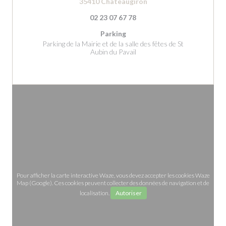
((ouvre une nouvelle fe
35410 Châteaugiron
02 23 07 67 78
Parking
Parking de la Mairie et de la salle des fêtes de St
Aubin du Pavail
Pour afficher la carte interactive Waze, vous devez accepter les cookies Waze
Map (Google). Ces cookies peuvent collecter des données de navigation et de
localisation.
Autoriser