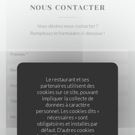
NOUS CONTACTER
Vous désirez nous contacter ?
Remplissez le formulaire ci-dessous !
Le restaurant et ses
partenaires utilisent des
cookies sur ce site, pouvant
impliquer la collecte de
données à caractère
personnel. Les cookies dits «
nécessaires » sont
obligatoires et installés par
défaut. D'autres cookies