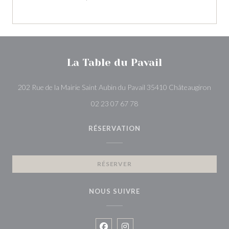
La Table du Pavail
((ouvr
202 Rue de la Mairie Saint Aubin du Pavail 35410 Châteaugiron
02 23 07 67 78
RÉSERVATION
RÉSERVER
NOUS SUIVRE