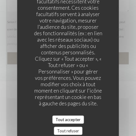
facultatifs nécessitent votre
consentement. Ces cookies
facultatifs servent à analyser
votre navigation, mesurer
Selon l'article L.223-2 du code de la consommation, il est rappelé que le consommateur peut
l'audience du site, proposer
user de son droit à s'inscrire sur la liste d'opposition au démarchage téléphonique Bloctel :
des fonctionnalités (ex : en lien
bloctel.gouv.fr
. Pour plus d'informations sur le traitement de vos données, consultez notre
avec les réseaux sociaux) ou
politique de confidentialité
.
afficher des publicités ou
contenus personnalisés.
LA TABLE DU PAVAIL
Cliquez sur « Tout accepter », «
Tout refuser » ou «
Personnaliser » pour gérer
vos préférences. Vous pouvez
modifier vos choix à tout
moment en cliquant sur l'icône
représentant un cookie en bas
à gauche des pages du site.
INFOS PRATIQUES
Tout accepter
Tout refuser
CUISINE