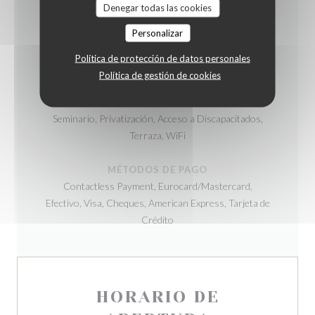
COCINA
Denegar todas las cookies
Productos locales , productos frescos, Hecho en casa
Personalizar
TIPO DE NEGOCIO
Política de protección de datos personales
Bistronomique
Política de gestión de cookies
SERVICIOS
Seminario, Privatización, Acceso a Discapacitados,
Terraza, WiFi
MÉTODOS DE PAGO
Contactless Payment, Eurocard/Mastercard,
Efectivo, Visa, Cheques, American Express, Tarjeta de
Crédito
HORARIO DE