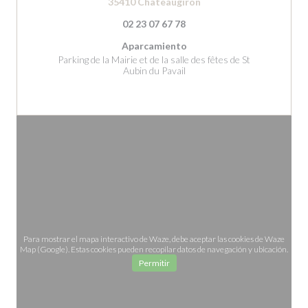
((abre en una nueva ven
35410 Châteaugiron
02 23 07 67 78
Aparcamiento
Parking de la Mairie et de la salle des fêtes de St
Aubin du Pavail
Para mostrar el mapa interactivo de Waze, debe aceptar las cookies de Waze
Map (Google). Estas cookies pueden recopilar datos de navegación y ubicación.
Permitir