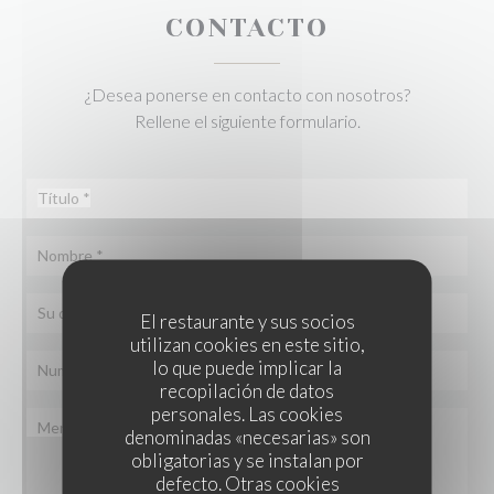
CONTACTO
¿Desea ponerse en contacto con nosotros?
Rellene el siguiente formulario.
El restaurante y sus socios
utilizan cookies en este sitio,
lo que puede implicar la
recopilación de datos
personales. Las cookies
denominadas «necesarias» son
obligatorias y se instalan por
defecto. Otras cookies