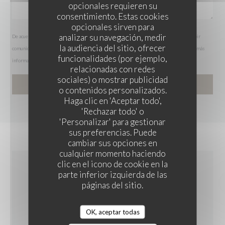
opcionales requieren su
consentimiento. Estas cookies
opcionales sirven para
analizar su navegación, medir
De acuerdo con la normativa de protección de datos, puede ejercer su derecho a no recibir
la audiencia del sitio, ofrecer
comunicaciones comerciales inscribiéndose en la Lista Robinson:
listarobinson.es
. Para más
funcionalidades (por ejemplo,
información sobre el tratamiento de sus datos, consulte nuestra
política de privacidad
.
relacionadas con redes
sociales) o mostrar publicidad
o contenidos personalizados.
LA TABLE DU PAVAIL
Haga clic en 'Aceptar todo',
'Rechazar todo' o
'Personalizar' para gestionar
sus preferencias. Puede
cambiar sus opciones en
cualquier momento haciendo
clic en el icono de cookie en la
parte inferior izquierda de las
INFORMACIÓN
páginas del sitio.
GENERAL
OK, aceptar todas