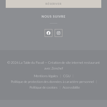
RÉSERVER
NOUS SUIVRE
Facebook ((ouvre une nouvelle fenê
Instagram ((ouvre une nouvell
© 2026 La Table du Pavail — Création de site internet restaurant
((ouvre une nouvelle fenêtre))
avec
Zenchef
Mentions légales
CGU
((ouvre une nouvelle fenêtre))
((ouvre une nouvelle fenêt
Politique de protection des données à caractère personnel
((ouvre une nouvelle fenêtre))
Politique de cookies
Accessibilite
((ouvre une nouvelle fenêtre))
((ouvre une nouvelle fenê