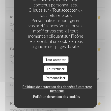
contenus personnalisés.
LA TABLE DU PAVAIL
Cliquez sur « Tout accepter », «
Tout refuser » ou «
Marie ange
B
Personnaliser » pour gérer
2026-06-18
- 12:15 - Couverts 6
vos préférences. Vous pouvez
modifier vos choix à tout
Service
:
5
/5
Ambiance
:
5
/5
Cuisine
:
5
/5
Qualité / Prix
:
5
/5
moment en cliquant sur l'icône
représentant un cookie en bas
à gauche des pages du site.
Brigitte
P
2026-06-20
- 19:30 - Couverts 2
Tout accepter
Service
:
5
/5
Ambiance
:
5
/5
Cuisine
:
5
/5
Qualité / Prix
:
5
/5
Tout refuser
Personnaliser
Très bon accueil. Lieu agréable.Nous avons mangé, à l'ombre
sous l'arbre.
Politique de protection des données à caractère
personnel
Politique de gestion des cookies
Marc
G
2026-06-18
- 12:15 - Couverts 2