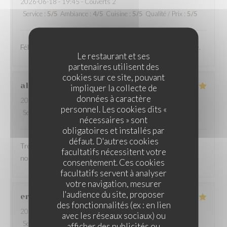
2026-06-18
- 19:45 - Couverts 2
Service
:
5
/5
Ambiance
:
4
/5
Cuisine
:
5
/5
Qualité / Prix
:
5
/5
Félicitations à vous, je recommande vraiment cette adresse.
Le restaurant et ses
partenaires utilisent des
cookies sur ce site, pouvant
alain
G
impliquer la collecte de
données à caractère
2026-06-18
- 12:00 - Couverts 2
personnel. Les cookies dits «
Service
:
5
/5
Ambiance
:
5
/5
Cuisine
:
5
/5
Qualité / Prix
:
5
/5
nécessaires » sont
obligatoires et installés par
défaut. D'autres cookies
Très bon accueil, service et explication des plats super, et
facultatifs nécessitent votre
nourriture ecellente
consentement. Ces cookies
facultatifs servent à analyser
votre navigation, mesurer
l'audience du site, proposer
eric
C
des fonctionnalités (ex : en lien
2026-06-21
- 12:30 - Couverts 8
avec les réseaux sociaux) ou
Service
:
5
/5
Ambiance
:
5
/5
Cuisine
:
5
/5
Qualité / Prix
:
5
/5
afficher des publicités ou