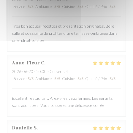
Service
:
5
/5
Ambiance
:
5
/5
Cuisine
:
5
/5
Qualité / Prix
:
5
/5
Très bon accueil, recettes et présentation originales, Belle
salle et possibilité de profiter d’une terrasse ombragée dans
un endroit paisible
Anne-Fleur
C
2026-06-20
- 20:00 - Couverts 4
Service
:
5
/5
Ambiance
:
5
/5
Cuisine
:
5
/5
Qualité / Prix
:
5
/5
Excellent restaurant. Allez-y les yeux fermés. Les gérants
sont adorables. Vous passerez une délicieuse soirée.
Danielle
S