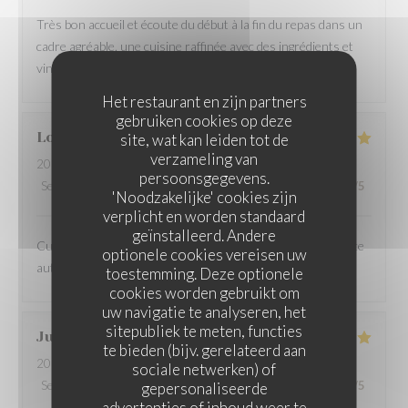
Très bon accueil et écoute du début à la fin du repas dans un
cadre agréable. une cuisine raffinée avec des ingrédients et
vins locaux sans oublier le cocktail du moment
Het restaurant en zijn partners
gebruiken cookies op deze
Louis
M
site, wat kan leiden tot de
verzameling van
2026-06-18
- 12:30 - Gasten 5
persoonsgegevens.
Service
:
5
/5
Atmosfeer
:
5
/5
Keuken
:
5
/5
Kwaliteit / Prijs
:
5
/5
'Noodzakelijke' cookies zijn
verplicht en worden standaard
geïnstalleerd. Andere
Cuisine de qualité, accueil et service très aimables. Ambiance
optionele cookies vereisen uw
authentique. Prix modérés vu la qualité.Excellente adresse.
toestemming. Deze optionele
cookies worden gebruikt om
uw navigatie te analyseren, het
sitepubliek te meten, functies
Julien
L
te bieden (bijv. gerelateerd aan
2026-06-18
- 19:45 - Gasten 2
sociale netwerken) of
Service
:
5
/5
Atmosfeer
:
4
/5
Keuken
:
5
/5
Kwaliteit / Prijs
:
5
/5
gepersonaliseerde
advertenties of inhoud weer te