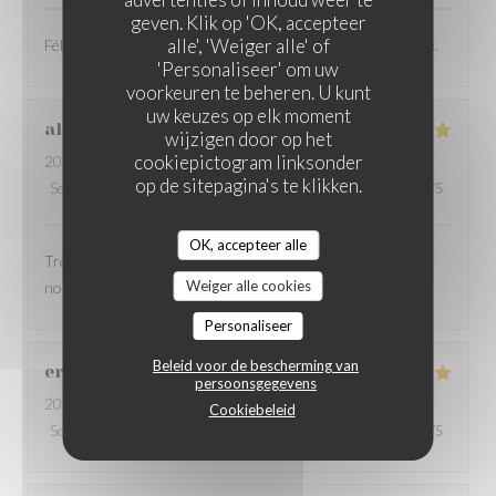
LA TABLE DU PAVAIL
geven. Klik op 'OK, accepteer
alle', 'Weiger alle' of
Félicitations à vous, je recommande vraiment cette adresse.
'Personaliseer' om uw
voorkeuren te beheren. U kunt
uw keuzes op elk moment
alain
G
wijzigen door op het
cookiepictogram linksonder
2026-06-18
- 12:00 - Gasten 2
op de sitepagina's te klikken.
Service
:
5
/5
Atmosfeer
:
5
/5
Keuken
:
5
/5
Kwaliteit / Prijs
:
5
/5
OK, accepteer alle
Très bon accueil, service et explication des plats super, et
Weiger alle cookies
nourriture ecellente
Personaliseer
Beleid voor de bescherming van
eric
C
persoonsgegevens
2026-06-21
- 12:30 - Gasten 8
Cookiebeleid
Service
:
5
/5
Atmosfeer
:
5
/5
Keuken
:
5
/5
Kwaliteit / Prijs
:
5
/5