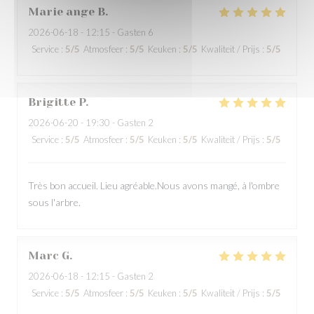
Marie ange
B
2026-06-18
- 12:15 - Gasten 6
Service
:
5
/5
Atmosfeer
:
5
/5
Keuken
:
5
/5
Kwaliteit / Prijs
:
5
/5
Brigitte
P
2026-06-20
- 19:30 - Gasten 2
Service
:
5
/5
Atmosfeer
:
5
/5
Keuken
:
5
/5
Kwaliteit / Prijs
:
5
/5
Très bon accueil. Lieu agréable.Nous avons mangé, à l'ombre
sous l'arbre.
Marc
G
2026-06-18
- 12:15 - Gasten 2
Service
:
5
/5
Atmosfeer
:
5
/5
Keuken
:
5
/5
Kwaliteit / Prijs
:
5
/5