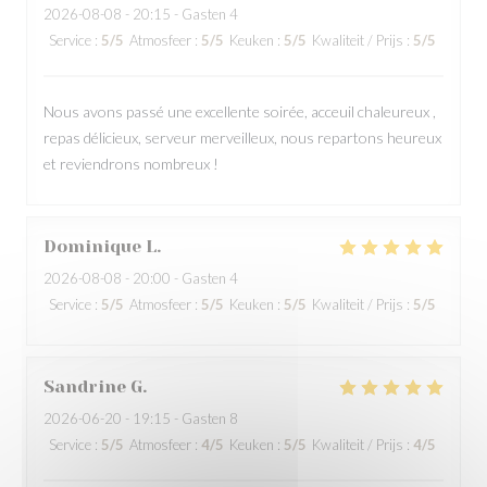
2026-08-08
- 20:15 - Gasten 4
Service
:
5
/5
Atmosfeer
:
5
/5
Keuken
:
5
/5
Kwaliteit / Prijs
:
5
/5
Nous avons passé une excellente soirée, acceuil chaleureux ,
repas délicieux, serveur merveilleux, nous repartons heureux
et reviendrons nombreux !
Dominique
L
2026-08-08
- 20:00 - Gasten 4
Service
:
5
/5
Atmosfeer
:
5
/5
Keuken
:
5
/5
Kwaliteit / Prijs
:
5
/5
Sandrine
G
2026-06-20
- 19:15 - Gasten 8
Service
:
5
/5
Atmosfeer
:
4
/5
Keuken
:
5
/5
Kwaliteit / Prijs
:
4
/5