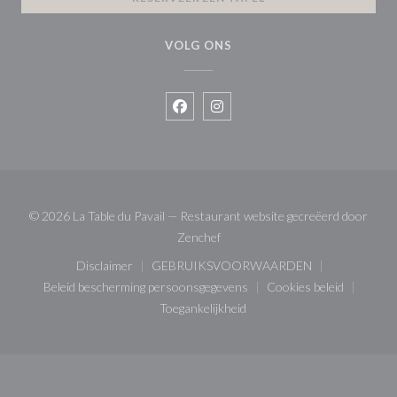
VOLG ONS
Facebook ((opent in een nieuw vens
Instagram ((opent in een nieu
© 2026 La Table du Pavail — Restaurant website gecreëerd door
((opent in een nieuw venster))
Zenchef
Disclaimer
GEBRUIKSVOORWAARDEN
((opent in een nieuw venster))
((opent in een nieuw venster)
Beleid bescherming persoonsgegevens
Cookies beleid
((opent in een nieuw venster))
((opent in een 
Toegankelijkheid
((opent in een nieuw venster))